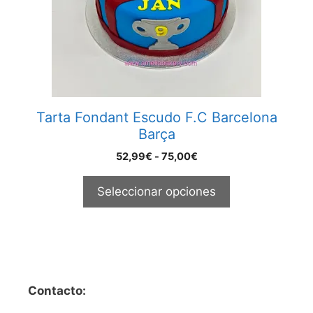
se
pueden
elegir
en
la
página
Tarta Fondant Escudo F.C Barcelona
de
Barça
producto
Rango
52,99
€
-
75,00
€
de
precios:
Seleccionar opciones
desde
52,99€
hasta
75,00€
Contacto: