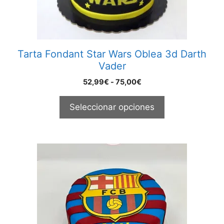
elegir
en
la
página
Tarta Fondant Star Wars Oblea 3d Darth
de
Vader
producto
Rango
52,99
€
-
75,00
€
de
precios:
Seleccionar opciones
desde
52,99€
hasta
75,00€
Este
producto
tiene
múltiples
variantes.
Las
opciones