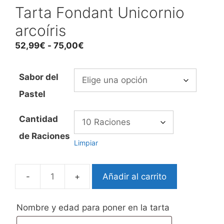
Tarta Fondant Unicornio
arcoíris
Rango
52,99
€
-
75,00
€
de
precios:
Sabor del
desde
Pastel
52,99€
hasta
Cantidad
75,00€
de Raciones
Limpiar
Añadir al carrito
Tarta
Fondant
Unicornio
Nombre y edad para poner en la tarta
arcoíris