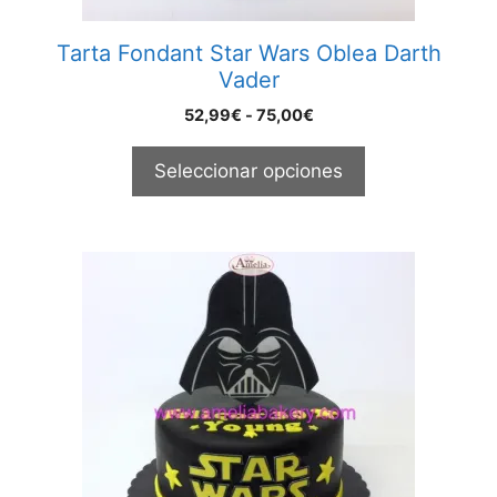
la
página
Tarta Fondant Star Wars Oblea Darth
de
Vader
producto
Rango
52,99
€
-
75,00
€
de
precios:
Seleccionar opciones
desde
52,99€
hasta
75,00€
Este
producto
tiene
múltiples
variantes.
Las
opciones
se
pueden