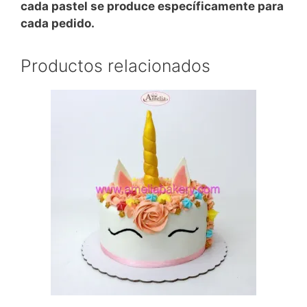
cada pastel se produce específicamente para
cada pedido.
Productos relacionados
Este
producto
tiene
múltiples
variantes.
Las
opciones
se
pueden
elegir
en
la
página