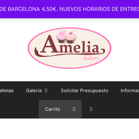
 DE BARCELONA 4,50€. NUEVOS HORARIOS DE ENTR
– Barcelona –
whatsapp: +34 93 1650 254 – Tienda Online – info@
lletas
Galería
Solicitar Presupuesto
Informac
Carrito