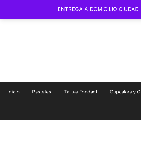
Saltar
ENTREGA A DOMICILIO CIUDAD
© Amelia Bakery 
al
contenido
Inicio
Pasteles
Tartas Fondant
Cupcakes y Ga