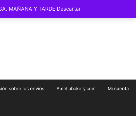
EGA. MAÑANA Y TARDE
Descartar
ameliabakery.com
ión sobre los envíos
Ameliabakery.com
Mi cuenta