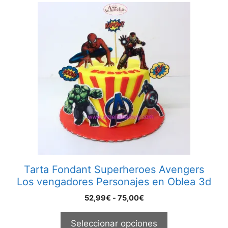
Este
producto
tiene
múltiples
variantes.
Las
opciones
se
pueden
elegir
en
la
página
Tarta Fondant Superheroes Avengers
de
Los vengadores Personajes en Oblea 3d
producto
Rango
52,99
€
-
75,00
€
de
precios:
Seleccionar opciones