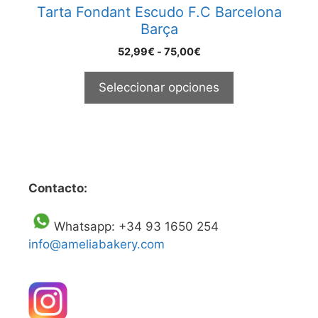
Tarta Fondant Escudo F.C Barcelona
de
Barça
producto
Rango
52,99
€
-
75,00
€
de
precios:
Seleccionar opciones
desde
52,99€
hasta
75,00€
Contacto:
Whatsapp: +34 93 1650 254
info@ameliabakery.com