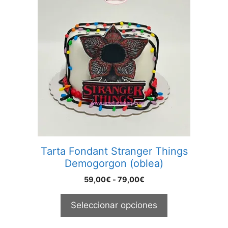
producto
tiene
múltiples
variantes.
Las
opciones
se
pueden
elegir
en
la
página
Tarta Fondant Stranger Things
de
Demogorgon (oblea)
producto
Rango
59,00
€
-
79,00
€
de
precios:
Seleccionar opciones
desde
59,00€