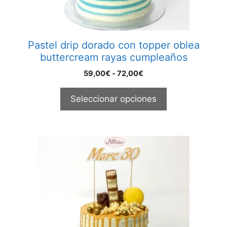
en
la
página
Pastel drip dorado con topper oblea
de
buttercream rayas cumpleaños
producto
Rango
59,00
€
-
72,00
€
de
precios:
Seleccionar opciones
desde
59,00€
hasta
72,00€
Este
producto
tiene
múltiples
variantes.
Las
opciones