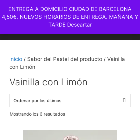
Saltar
ENTREGA A DOMICILIO CIUDAD DE BARCELONA
© Amelia Bakery – Barcelona –
whatsapp: +34 93 1650 254
al
– Tienda Online – info@ameliabakery.com
4,50€. NUEVOS HORARIOS DE ENTREGA. MAÑANA Y
contenido
TARDE
Descartar
Menú
Inicio
/ Sabor del Pastel del producto / Vainilla
con Limón
Vainilla con Limón
Ordenado
Mostrando los 6 resultados
por
los
Este
últimos