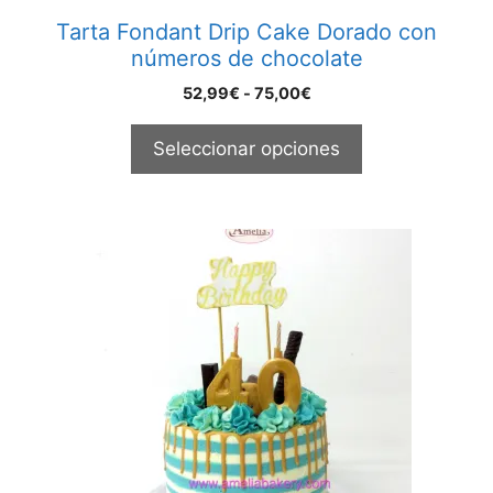
página
Tarta Fondant Drip Cake Dorado con
de
números de chocolate
producto
Rango
52,99
€
-
75,00
€
de
precios:
Seleccionar opciones
desde
52,99€
hasta
75,00€
Este
producto
tiene
múltiples
variantes.
Las
opciones
se
pueden
elegir