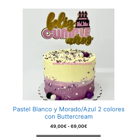
hasta
79,00€
Este
producto
tiene
múltiples
variantes.
Las
opciones
se
pueden
elegir
en
la
página
Pastel Blanco y Morado/Azul 2 colores
de
con Buttercream
producto
Rango
49,00
€
-
69,00
€
de