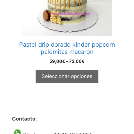
se
pueden
elegir
en
la
página
Pastel drip dorado kinder popcorn
de
palomitas macaron
producto
Rango
59,00
€
-
72,00
€
de
precios:
Seleccionar opciones
desde
59,00€
hasta
72,00€
Contacto: