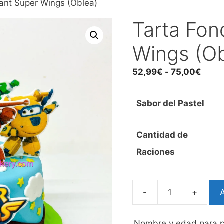
ant Super Wings (Oblea)
Tarta Fon
Wings (Ob
Rang
52,99
€
-
75,00
€
de
preci
Sabor del Pastel
desd
52,9
hast
Cantidad de
75,0
Raciones
A
Tarta
Fondant
Super
Nombre y edad para p