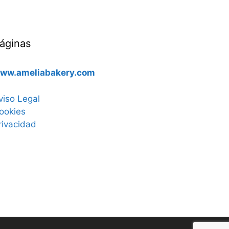
áginas
ww.ameliabakery.com
viso Legal
ookies
rivacidad