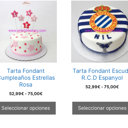
te
Este
oducto
producto
ene
tiene
ltiples
múltiples
riantes.
variantes.
s
Las
ciones
opciones
se
ueden
pueden
egir
elegir
Tarta Fondant
Tarta Fondant Escu
n
en
umpleaños Estrellas
R.C.D Espanyol
la
Rosa
Ran
52,99
€
-
75,00
€
gina
página
de
Rango
52,99
€
-
75,00
€
e
de
prec
de
oducto
producto
des
precios:
Seleccionar opciones
Seleccionar opciones
52,
desde
hast
52,99€
75,
hasta