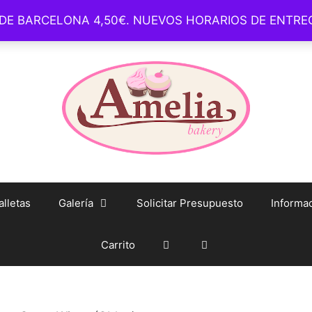
 DE BARCELONA 4,50€. NUEVOS HORARIOS DE ENTR
– Barcelona –
whatsapp: +34 93 1650 254 – Tienda Online – info@
lletas
Galería
Solicitar Presupuesto
Informac
Carrito