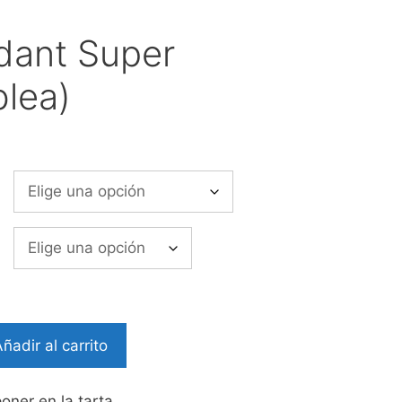
dant Super
lea)
o
os:
e
9€
a
0€
ñadir al carrito
oner en la tarta