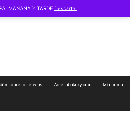
EGA. MAÑANA Y TARDE
Descartar
ameliabakery.com
ión sobre los envíos
Ameliabakery.com
Mi cuenta