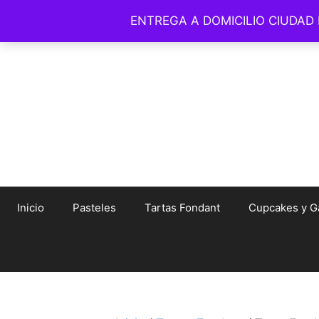
Saltar
ENTREGA A DOMICILIO CIUDAD
© Amelia Bakery 
al
contenido
Inicio
Pasteles
Tartas Fondant
Cupcakes y Ga