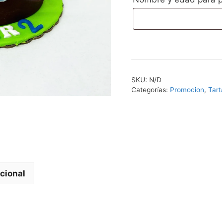
Wings
(Oblea)
cantidad
SKU:
N/D
Categorías:
Promocion
,
Tart
cional