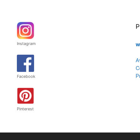
75,00€
P
Instagram
w
A
C
P
Facebook
Pinterest