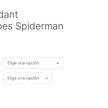
dant
oes Spiderman
o
os:
e
9€
a
0€