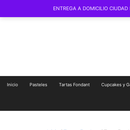
Saltar
ENTREGA A DOMICILIO CIUDAD
© Amelia Bakery 
al
contenido
Inicio
Pasteles
Tartas Fondant
Cupcakes y Ga