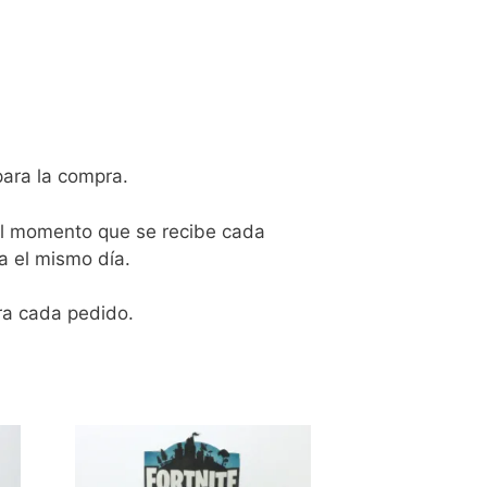
para la compra.
 el momento que se recibe cada
a el mismo día.
ra cada pedido.
Este
producto