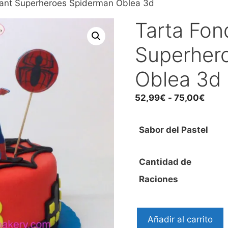
dant Superheroes Spiderman Oblea 3d
Tarta Fon
Superher
Oblea 3d
Rang
52,99
€
-
75,00
€
de
preci
Sabor del Pastel
desd
52,9
hast
Cantidad de
75,0
Raciones
Tarta
Añadir al carrito
Fondant