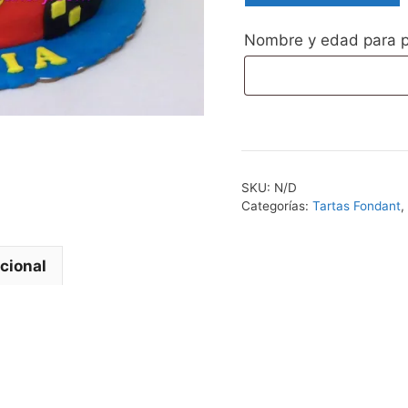
Superheroes
Nombre y edad para p
Spiderman
Oblea
3d
cantidad
SKU:
N/D
Categorías:
Tartas Fondant
,
cional