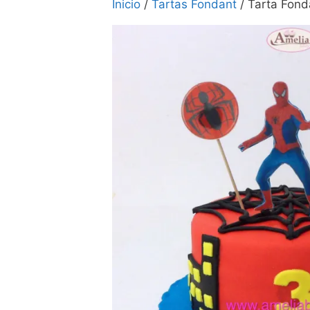
Inicio
/
Tartas Fondant
/ Tarta Fon