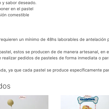
o y sabor deseado.
oner en el pastel
ión comestible
requieren un mínimo de 48hs laborables de antelación 
 pastel, estos se producen de de manera artesanal, en
 realizar pedidos de pasteles de forma inmediata o par
ada, ya que cada pastel se produce específicamente pa
dos
te
Este
oducto
producto