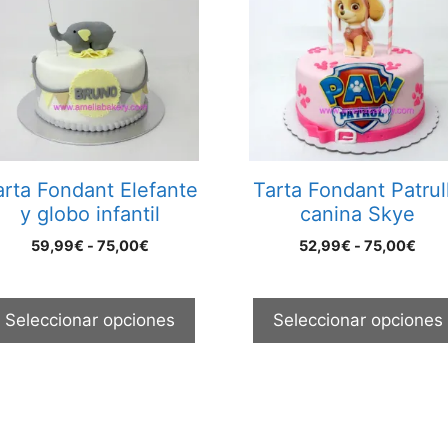
ene
tiene
ltiples
múltiples
riantes.
variantes.
s
Las
ciones
opciones
se
ueden
pueden
egir
elegir
arta Fondant Elefante
Tarta Fondant Patrul
n
en
y globo infantil
canina Skye
la
Rango
Ran
59,99
€
-
75,00
€
52,99
€
-
75,00
€
gina
página
de
de
e
de
precios:
prec
oducto
producto
desde
des
Seleccionar opciones
Seleccionar opciones
59,99€
52,
hasta
hast
75,00€
75,