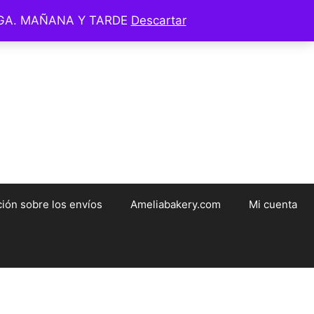
EGA. MAÑANA Y TARDE
Descartar
ameliabakery.com
ión sobre los envíos
Ameliabakery.com
Mi cuenta