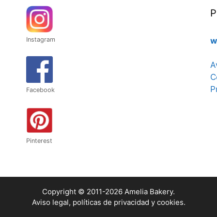
P
Instagram
w
A
C
P
Facebook
Pinterest
Copyright © 2011-2026 Amelia Bakery.
Aviso legal
, políticas de
privacidad
y
cookies
.