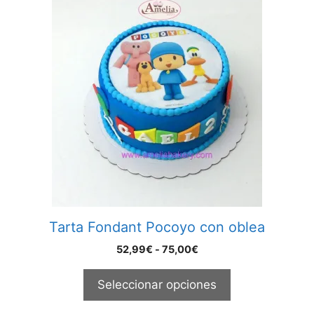
Este
producto
tiene
múltiples
variantes.
Las
opciones
se
pueden
elegir
en
la
página
Tarta Fondant Pocoyo con oblea
de
producto
Rango
52,99
€
-
75,00
€
de
precios:
Seleccionar opciones
desde
52,99€