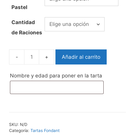
desde
Pastel
52,99€
hasta
Cantidad
75,00€
de Raciones
Añadir al carrito
Tarta
Fondant
Mickey
Nombre y edad para poner en la tarta
Mouse
y
amigos
cantidad
SKU:
N/D
Categoría:
Tartas Fondant