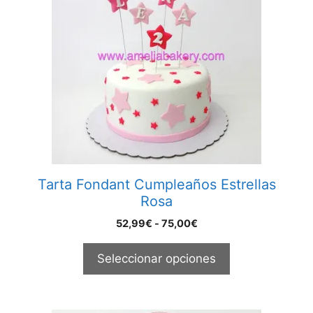
múltiples
variantes.
Las
opciones
se
pueden
elegir
en
la
página
Tarta Fondant Cumpleaños Estrellas
de
Rosa
producto
Rango
52,99
€
-
75,00
€
de
precios:
Seleccionar opciones
desde
52,99€
hasta
75,00€