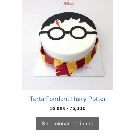
Este
producto
tiene
múltiples
variantes.
Las
opciones
se
pueden
elegir
en
la
página
Tarta Fondant Harry Potter
de
producto
Rango
52,99
€
-
75,00
€
de
precios:
Seleccionar opciones
desde
52,99€