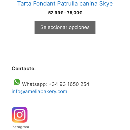
Tarta Fondant Patrulla canina Skye
de
producto
Rango
52,99
€
-
75,00
€
de
precios:
Seleccionar opciones
desde
52,99€
hasta
75,00€
Contacto:
Whatsapp: +34 93 1650 254
info@ameliabakery.com
Instagram