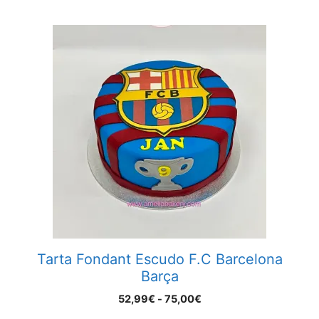
hasta
75,00€
Este
producto
tiene
múltiples
variantes.
Las
opciones
se
pueden
elegir
en
la
página
Tarta Fondant Escudo F.C Barcelona
de
Barça
producto
Rango
52,99
€
-
75,00
€
de