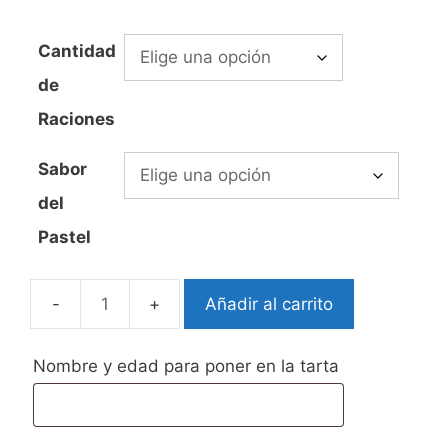
desde
59,00€
Cantidad
hasta
de
79,00€
Raciones
Sabor
del
Pastel
Añadir al carrito
Tarta
Fondant
Labubu
Nombre y edad para poner en la tarta
cantidad