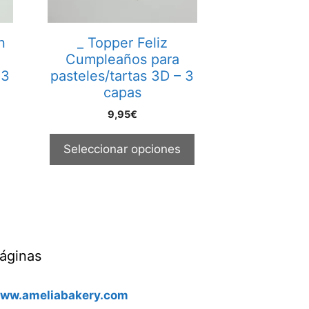
se
pueden
elegir
n
_ Topper Feliz
en
Cumpleaños para
la
 3
pasteles/tartas 3D – 3
página
capas
de
9,95
€
producto
Seleccionar opciones
áginas
ww.ameliabakery.com