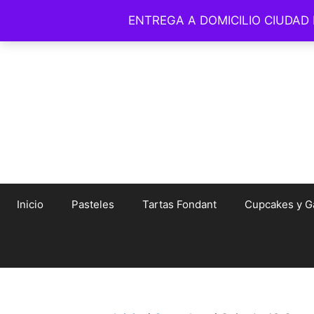
Saltar
ENTREGA A DOMICILIO CIUDAD
© Amelia Bakery 
al
contenido
Inicio
Pasteles
Tartas Fondant
Cupcakes y Ga