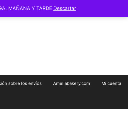
EGA. MAÑANA Y TARDE
Descartar
ameliabakery.com
ión sobre los envíos
Ameliabakery.com
Mi cuenta