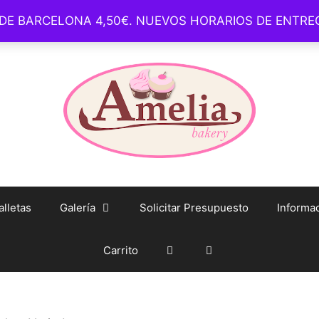
 DE BARCELONA 4,50€. NUEVOS HORARIOS DE ENTR
– Barcelona –
whatsapp: +34 93 1650 254 – Tienda Online – info@
lletas
Galería
Solicitar Presupuesto
Informac
Carrito