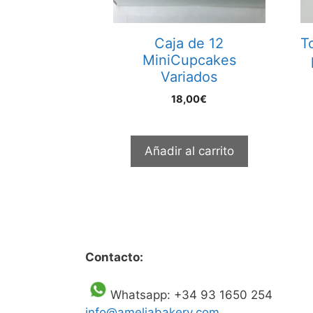
Caja de 12
T
MiniCupcakes
Variados
18,00
€
Añadir al carrito
Contacto:
Whatsapp: +34 93 1650 254
info@ameliabakery.com