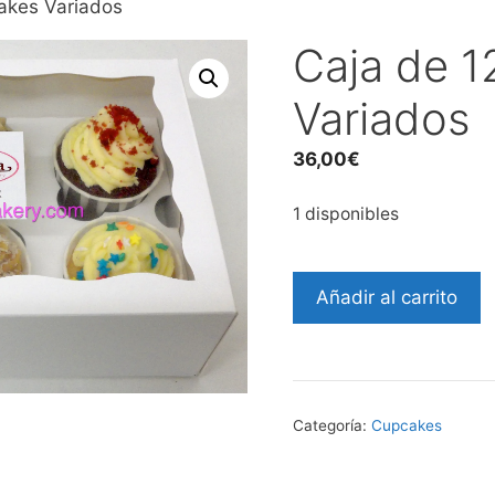
akes Variados
Caja de 
Variados
36,00
€
1 disponibles
Caja
Añadir al carrito
de
12
Cupcakes
Variados
cantidad
Categoría:
Cupcakes