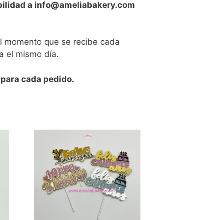
ibilidad a info@ameliabakery.com
 el momento que se recibe cada
a el mismo día.
 para cada pedido.
Este
producto
tiene
múltiples
variantes.
Las
opciones