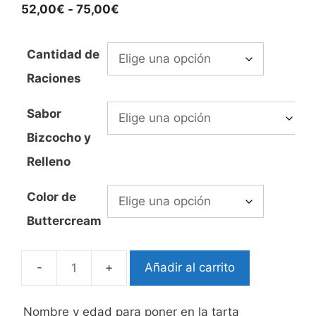
Rango
52,00
€
-
75,00
€
de
precios:
Cantidad de
desde
Raciones
52,00€
hasta
Sabor
75,00€
Bizcocho y
Relleno
Color de
Buttercream
Añadir al carrito
Pastel
buttercream
corazón
Nombre y edad para poner en la tarta