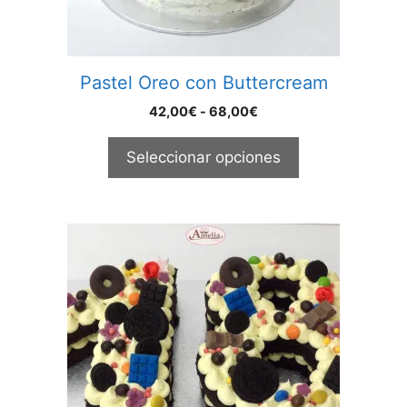
en
la
página
Pastel Oreo con Buttercream
de
producto
Rango
42,00
€
-
68,00
€
de
precios:
Seleccionar opciones
desde
42,00€
hasta
68,00€
Este
producto
tiene
múltiples
variantes.
Las
opciones
se