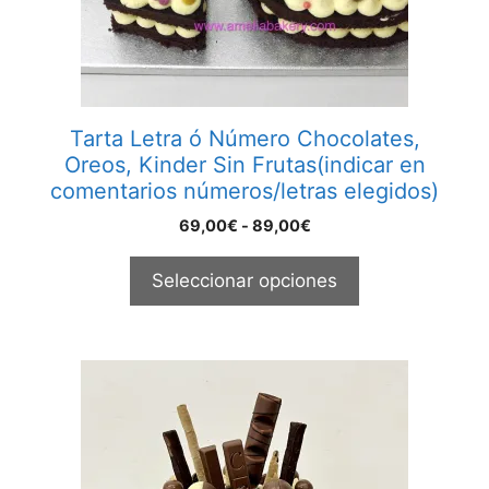
pueden
elegir
en
la
página
Tarta Letra ó Número Chocolates,
de
Oreos, Kinder Sin Frutas(indicar en
producto
comentarios números/letras elegidos)
Rango
69,00
€
-
89,00
€
de
precios:
Seleccionar opciones
desde
69,00€
hasta
89,00€
Este
producto
tiene
múltiples
variantes.