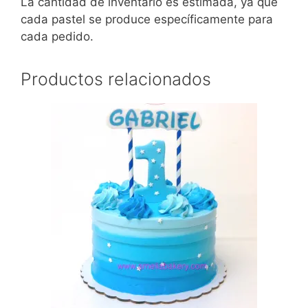
La cantidad de inventario es estimada, ya que
cada pastel se produce específicamente para
cada pedido.
Productos relacionados
Este
producto
tiene
múltiples
variantes.
Las
opciones
se
pueden
elegir
en
la