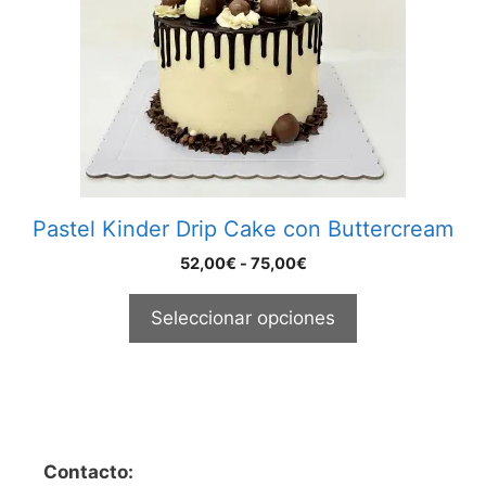
Las
opciones
se
pueden
elegir
en
la
página
Pastel Kinder Drip Cake con Buttercream
de
producto
Rango
52,00
€
-
75,00
€
de
precios:
Seleccionar opciones
desde
52,00€
hasta
75,00€
Contacto: