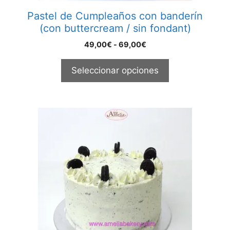
página
Pastel de Cumpleaños con banderín
de
(con buttercream / sin fondant)
producto
Rango
49,00
€
-
69,00
€
de
precios:
Seleccionar opciones
desde
49,00€
hasta
69,00€
Este
producto
tiene
múltiples
variantes.
Las
opciones
se
pueden
elegir